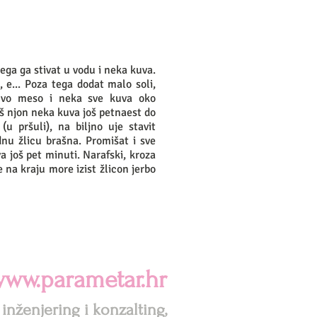
ega ga stivat u vodu i neka kuva.
, e... Poza tega dodat malo soli,
uvo meso i neka sve kuva oko
 š njon neka kuva još petnaest do
u pršuli), na biljno uje stavit
dnu žlicu brašna. Promišat i sve
va još pet minuti. Narafski, kroza
 na kraju more izist žlicon jerbo
ww.parametar.hr
 inženjering i konzalting,