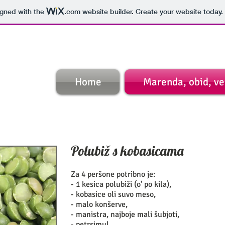
igned with the
.com
website builder. Create your website today.
Home
Marenda, obid, v
Polubiž s kobasicama
Za 4 peršone potribno je:
- 1 kesica polubiži (o' po kila),
- kobasice oli suvo meso,
- malo konšerve,
- manistra, najboje mali šubjoti,
- petrsimul,