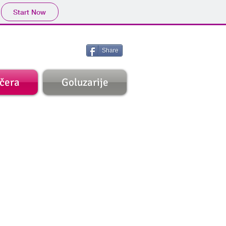
Start Now
Share
ečera
Goluzarije