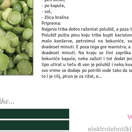
- po kapule,
- sol,
- žlica brašna
Priprema:
Najprvo triba dobro ražentat polubiž, a poza t
Polubiž pušta pinu koju triba kupit kaciolon
malo konšerve, petrsimul na bokuniće, s
dvadeset minuti. E poza tega gre manistra, a
dvadeset minuti. Na kraju se čini zaprška (
bokuniće kapule, neka zažuti i tot dodat je
lipo utirat u teču di van je polubiž i neka ku
svo vrime se dodaje po potribi vode tako da se
to i je cilj, pirun je za rižot, e...
ike...
w
elektrotehnički